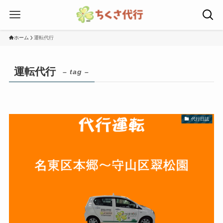
ホーム
運転代行
運転代行
– tag –
代行日誌