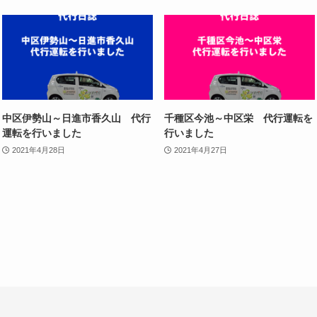
中区伊勢山～日進市香久山 代行
千種区今池～中区栄 代行運転を
運転を行いました
行いました
2021年4月28日
2021年4月27日