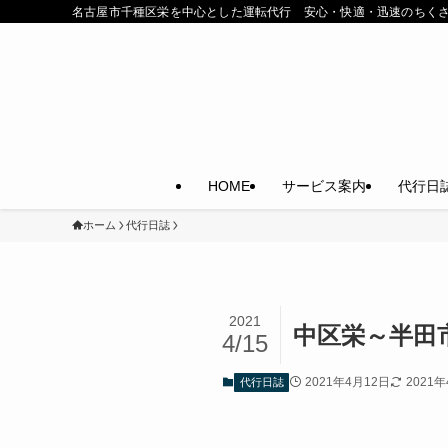
名古屋市千種区栄を中心とした運転代行 安心・快適・迅速のちく
HOME
サービス案内
代行日
ホーム
代行日誌
2021
中区栄～半田
4/15
2021年4月12日
2021
代行日誌